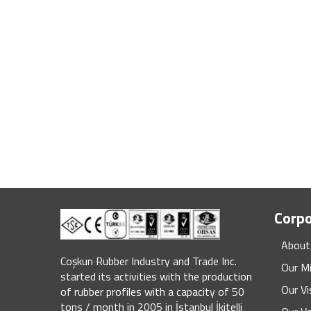
Corp
About
Coşkun Rubber Industry and Trade Inc.
Our M
started its activities with the production
Our Vi
of rubber profiles with a capacity of 50
tons / month in 2005 in İstanbul İkitelli