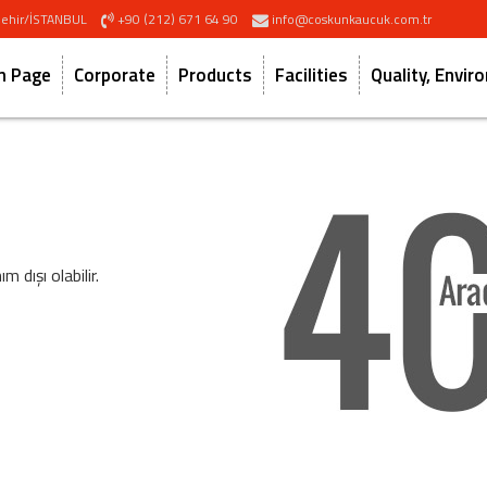
akşehir/İSTANBUL
+90 (212) 671 64 90
info@coskunkaucuk.com.tr
n Page
Corporate
Products
Facilities
Quality, Envi
m dışı olabilir.