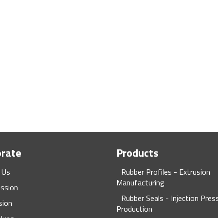
orate
Products
 Us
Rubber Profiles - Extrusion
Manufacturing
ission
Rubber Seals - Injection Pres
sion
Production